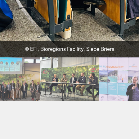
© EFI, Biore­gions Facil­i­ty, Siebe Briers