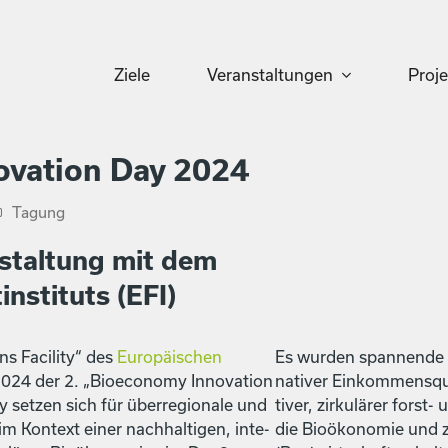
Ziele
Veranstaltungen
Proj
ovation Day 2024
Tagung
nstal­tung mit dem
­sti­tuts (EFI)
ns Facil­i­ty“ des
Europäis­chen
Es wur­den span­nende 
24 der 2. „Bioe­con­o­my Inno­va­tion
na­tiv­er Einkom­men­sque
ty set­zen sich für über­re­gionale und
tiv­er, zirkulär­er forst
im Kon­text ein­er nach­halti­gen, inte­
die Bioökonomie und zu