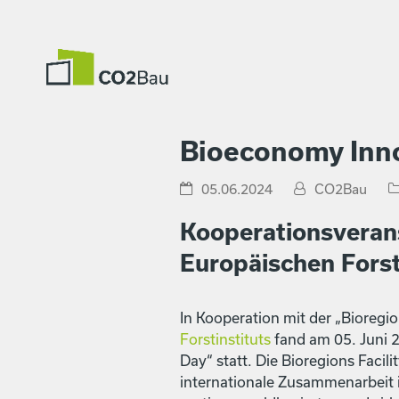
Bioeconomy Inn
05.06.2024
CO2Bau
Koop­er­a­tionsver­a
Europäis­chen Forstin
In Koop­er­a­tion mit der „Biore­gio
Forstin­sti­tuts
fand am 05. Juni 20
Day“ statt. Die Biore­gions Facil­i­
inter­na­tionale Zusam­me­nar­beit 