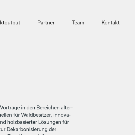
ektoutput
Partner
Team
Kontakt
Vorträge in den Bere­ichen alter­
llen für Waldbe­sitzer, inno­v­a­
- und holzbasiert­er Lösun­gen für
r Dekar­bon­isierung der