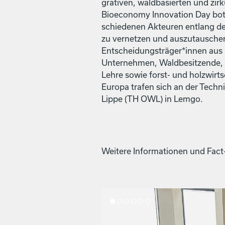
gra­tiv­en, wald­basierten und zi
Bioe­con­o­my Inno­va­tion Day bot
schiede­nen Akteuren ent­lang d
zu ver­net­zen und auszu­tausch
Entscheidungsträger*innen aus h
Unternehmen, Waldbe­sitzende, 
Lehre sowie forst- und holzwirtsc
Europa trafen sich an der Tech­n
Lippe (TH OWL) in Lem­go.
Weit­ere Infor­ma­tio­nen und Fact