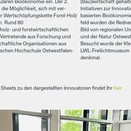
rkulären Bioökonomie ein. Der 2.
(Bau)wirtschaft gehal­t
 die Möglichkeit, sich mit ver­
Ini­tia­tiv­en zur Inno­va
er Wertschöp­fungs­kette Forst-Holz
basierten Bioökonomie 
en. Rund 80
feld wur­den die Red­ner 
olz- und forstwirtschaftlichen
Bild von regionalen Un
Vertre­tende aus Forschung und
und der Natur Ost­west
haftliche Organ­i­sa­tio­nen aus
Besucht wurde der Kleb­
is­chen Hochschule Ost­west­falen-
LWL-Freilicht­mu­se­um
denkmal.
-Sheets zu den dargestell­ten Inno­va­toren find­et Ihr
hier