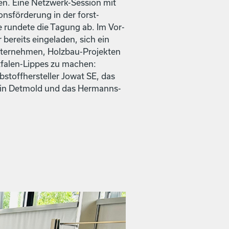
en. Eine Net­zw­erk-Ses­sion mit
­tions­förderung in der forst­
run­dete die Tagung ab. Im Vor­
bere­its ein­ge­laden, sich ein
ternehmen, Holzbau-Pro­jek­ten
­falen-Lippes zu machen:
stoffher­steller Jowat SE, das
 in Det­mold und das Her­manns­