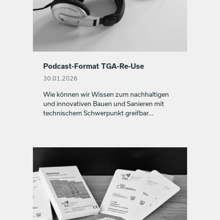
Podcast-Format TGA-Re-Use
30.01.2026
Wie kön­nen wir Wis­sen zum nach­halti­gen
und inno­v­a­tiv­en Bauen und Sanieren mit
tech­nis­chem Schw­er­punkt greif­bar…