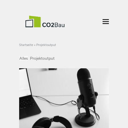
Start­seite
»
Pro­jek­tout­put
Alles
Pro­jek­tout­put